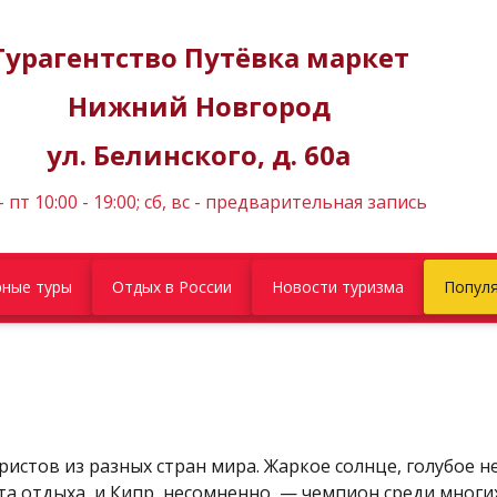
Турагентство Путёвка маркет
Нижний Новгород
ул. Белинского, д. 60а
- пт 10:00 - 19:00; сб, вс - предварительная запись
ные туры
Отдых в России
Новости туризма
Популя
ристов из разных стран мира. Жаркое солнце, голубое 
та отдыха, и Кипр, несомненно, — чемпион среди мног