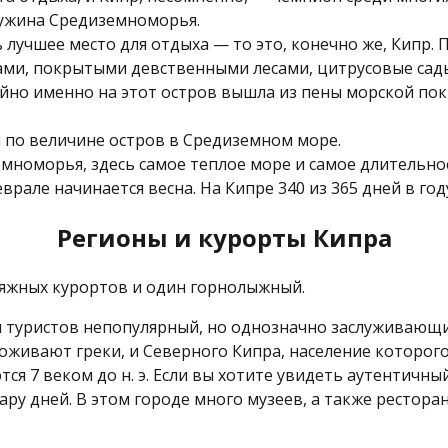
ужина Средиземноморья.
 лучшее место для отдыха — то это, конечно же, Кипр. 
ами, покрытыми девственными лесами, цитрусовые сад
йно именно на этот остров вышла из пены морской по
 по величине остров в Средиземном море.
мноморья, здесь самое теплое море и самое длительно
еврале начинается весна. На Кипре 340 из 365 дней в го
Регионы и курорты Кипра
ляжных курортов и один горнолыжный.
и туристов непопулярный, но однозначно заслуживающ
роживают греки, и Северного Кипра, население которог
ся 7 веком до н. э. Если вы хотите увидеть аутентичны
ру дней. В этом городе много музеев, а также рестора