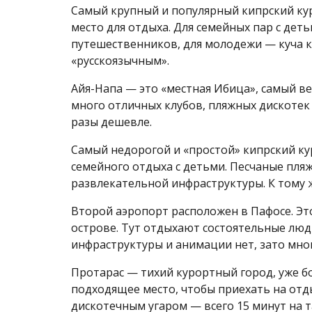
Самый крупный и популярный кипрский кур
место для отдыха. Для семейных пар с дет
путешественников, для молодежи — куча к
«русскоязычным».
Айя-Напа — это «местная Ибица», самый в
много отличных клубов, пляжных дискотек 
разы дешевле.
Самый недорогой и «простой» кипрский кур
семейного отдыха с детьми. Песчаные пля
развлекательной инфраструктуры. К тому ж
Второй аэропорт расположен в Пафосе. Эт
острове. Тут отдыхают состоятельные люд
инфраструктуры и анимации нет, зато мног
Протарас — тихий курортный город, уже б
подходящее место, чтобы приехать на отды
дискотечным угаром — всего 15 минут на т