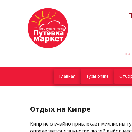
пн 
Главная
Туры online
Отбор
Отдых на Кипре
Кипр не случайно привлекает миллионы ту
определяется для многих людей выбор мес