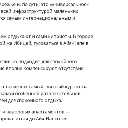
ежье и, по сути, это «универсальное»
о всей инфраструктурой маленьких
ается самым интернациональным и
ием отдыхают и сами киприоты. В городе
ой же Ибицей, тусоваться в Айя-Напе в
 отлично подходит для спокойного
ние вполне компенсируют отсутствие
 а также как самый элитный курорт на
икакой особенной развлекательной
тей для спокойного отдыха.
т и недорогих апартаментов —
прокатиться до Айя-Напы с ее