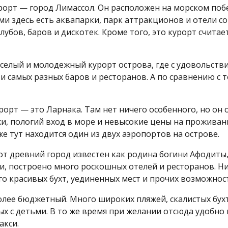
орт — город Лимассол. Он расположен на морском побер
ьми здесь есть аквапарки, парк аттракционов и отели с
лубов, баров и дискотек. Кроме того, это курорт счит
еселый и молодежный курорт острова, где с удовольств
и самых разных баров и ресторанов. А по сравнению с т
орт — это Ларнака. Там нет ничего особенного, но он
жи, пологий вход в море и невысокие цены на прожива
е тут находится один из двух аэропортов на острове.
от древний город известен как родина богини Афодиты,
и, построено много роскошных отелей и ресторанов. Н
о красивых бухт, уединенных мест и прочих возможнос
олее бюджетный. Много широких пляжей, скалистых бух
х с детьми. В то же время при желании отсюда удобно 
акси.